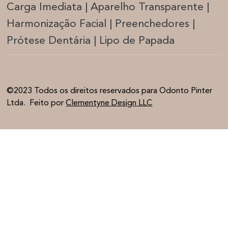
Carga Imediata |
Aparelho Transparente |
Harmonização Facia
l | Preenchedores |
Prótese Dentária | Lipo de Papada
©2023 Todos os direitos reservados para Odonto Pinter
Ltda. Feito por
Clementyne Design LLC