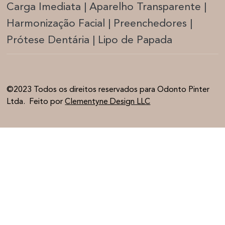
Carga Imediata |
Aparelho Transparente |
Harmonização Facia
l | Preenchedores |
Prótese Dentária | Lipo de Papada
©2023 Todos os direitos reservados para Odonto Pinter
Ltda. Feito por
Clementyne Design LLC